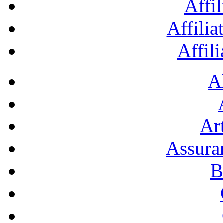
Affil
Affilia
Affil
A
Art
Assura
B