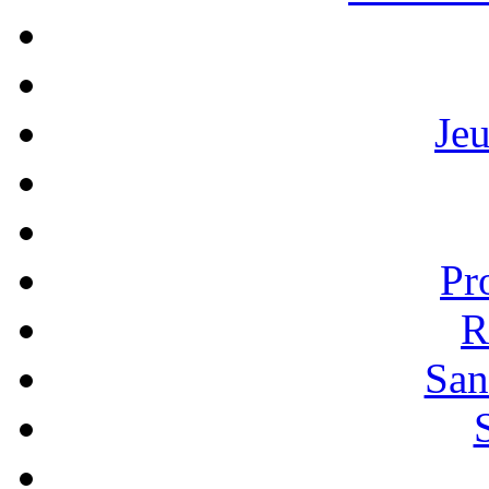
Je
Pr
R
San