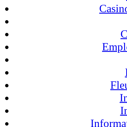
Casino
C
Empl
Fle
I
I
Informa