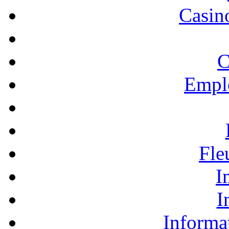
Casino
C
Empl
Fle
I
I
Informa