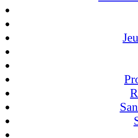
Je
Pr
R
San