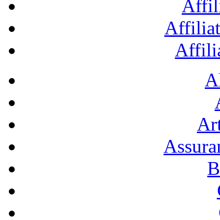
Affil
Affilia
Affil
A
Art
Assura
B