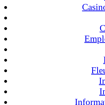
Casino
C
Empl
Fle
I
I
Informa