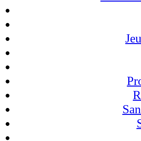
Je
Pr
R
San