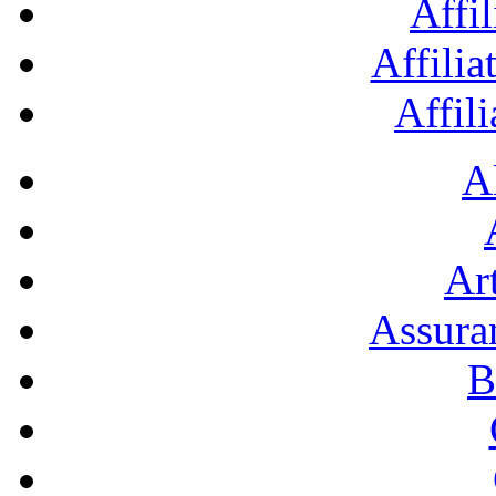
Affil
Affilia
Affil
A
Art
Assura
B