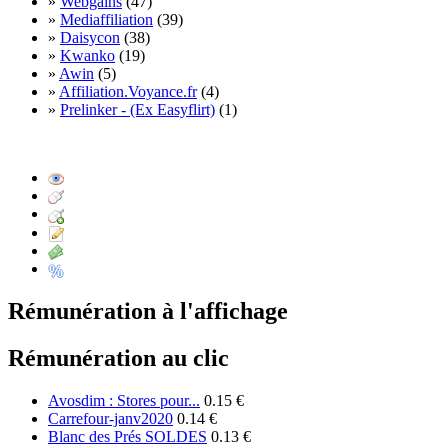
»
Webgains
(47)
»
Mediaffiliation
(39)
»
Daisycon
(38)
»
Kwanko
(19)
»
Awin
(5)
»
Affiliation.Voyance.fr
(4)
»
Prelinker - (Ex Easyflirt)
(1)
Rémunération à l'affichage
Rémunération au clic
Avosdim : Stores pour...
0.15 €
Carrefour-janv2020
0.14 €
Blanc des Prés SOLDES
0.13 €