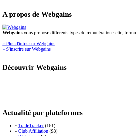
A propos de Webgains
Webgains
vous propose différents types de rémunération : clic, form
» Plus d'infos sur Webgains
» S'inscrire sur Webgains
Découvrir Webgains
Actualité par plateformes
»
TradeTracker
(161)
»
Club Affiliation
(98)