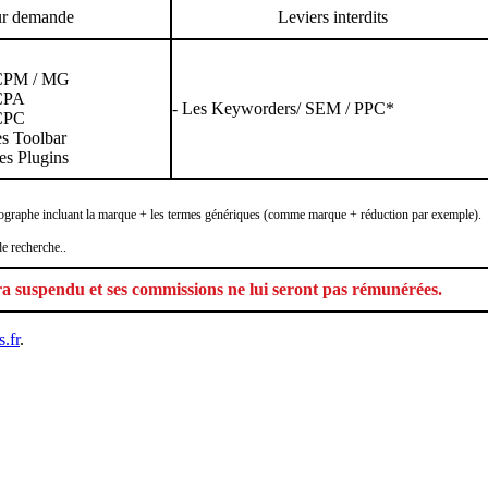
ur demande
Leviers interdits
 CPM / MG
 CPA
- Les Keyworders/ SEM / PPC*
 CPC
des Toolbar
des Plugins
orthographe incluant la marque + les termes génériques (comme marque + réduction par exemple).
e recherche..
ra suspendu et ses commissions ne lui seront pas rémunérées.
.fr
.