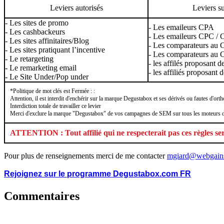
Leviers autorisés
Leviers s
- Les sites de promo
- Les emaileurs CPA
- Les cashbackeurs
- Les emaileurs CPC /
- Les sites affinitaires/Blog
- Les comparateurs au
- Les sites pratiquant l’incentive
- Les comparateurs au
- Le retargeting
- les affilés proposant 
- Le remarketing email
- les affiliés proposant 
- Le Site Under/Pop under
*Politique de mot clés est Fermée : :
Attention, il est interdit d'enchérir sur la marque Degustabox et ses dérivés ou fautes d'
Interdiction totale de travailler ce levier
Merci d'exclure la marque "Degustabox" de vos campagnes de SEM sur tous les moteurs d
ATTENTION : Tout affilié qui ne respecterait pas ces règles se
Pour plus de renseignements merci de me contacter
mgiard@webgains
Rejoignez sur le programme Degustabox.com FR
Commentaires