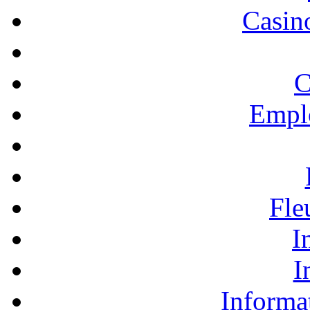
Casino
C
Empl
Fle
I
I
Informa