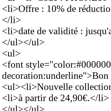
<li>Offre : 10% de réducti
</li>
<li>date de validité : jusqu
</ul></ul>
<ul>
<font style="color:#000000
decoration:underline">Bon 
<ul><li>Nouvelle collectio
<li>à partir de 24,90€.</li>
</ul></ul>