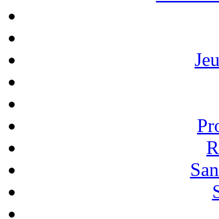
Je
Pr
R
San