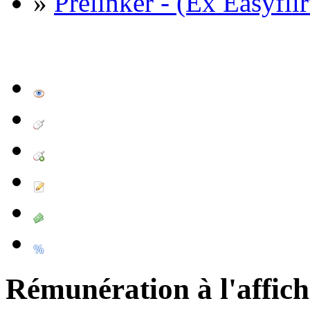
»
Prelinker - (Ex Easyflir
Rémunération à l'affic