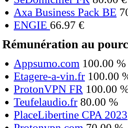
Axa Business Pack BE
7
ENGIE
66.97 €
Rémunération au pourc
Appsumo.com
100.00 %
Etagere-a-vin.fr
100.00 
ProtonVPN FR
100.00 
Teufelaudio.fr
80.00 %
PlaceLibertine CPA 2023
Protonvpn.com
70.00 %