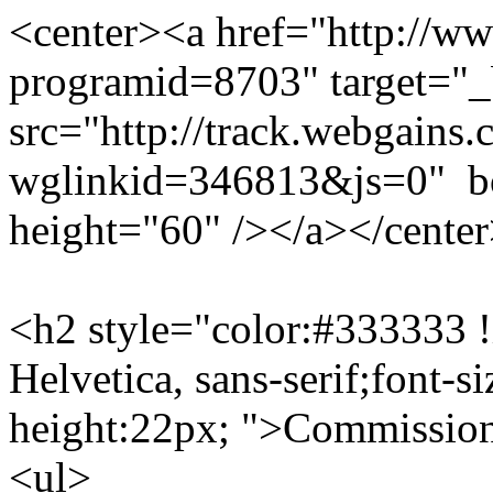
<center><a href="http://ww
programid=8703" target="
src="http://track.webgains.
wglinkid=346813&js=0" b
height="60" /></a></cente
<h2 style="color:#333333 !i
Helvetica, sans-serif;font-s
height:22px; ">Commission
<ul>