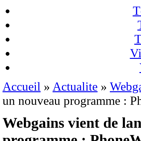
T
T
Vi
Accueil
»
Actualite
»
Webga
un nouveau programme : P
Webgains vient de la
programme : PhoneW