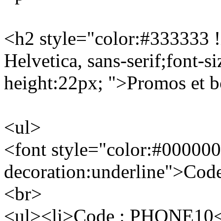
<h2 style="color:#333333 !i
Helvetica, sans-serif;font-s
height:22px; ">Promos e
<ul>
<font style="color:#000000
decoration:underline">Code
<br>
<ul><li>Code : PHONE10<