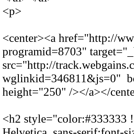
<p>
<center><a href="http://ww
programid=8703" target="
src="http://track.webgains.
wglinkid=346811&js=0" b
height="250" /></a></cent
<h2 style="color:#333333 !i
Helvetica, sans-serif;font-s