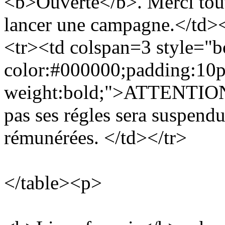
<b>Ouverte</b>. Merci tout
lancer une campagne.</td><
<tr><td colspan=3 style="bo
color:#000000;padding:10p
weight:bold;">ATTENTION : 
pas ses régles sera suspend
rémunérées. </td></tr>
</table><p>