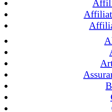
Affil
Affilia
Affil
A
Art
Assura
B