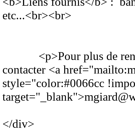
<b>Liens fournis</b> : bann
etc...<br><br>
<p>Pour plus de rensei
contacter <a href="mailto:
style="color:#0066cc !impor
target="_blank">mgiard@w
</div>