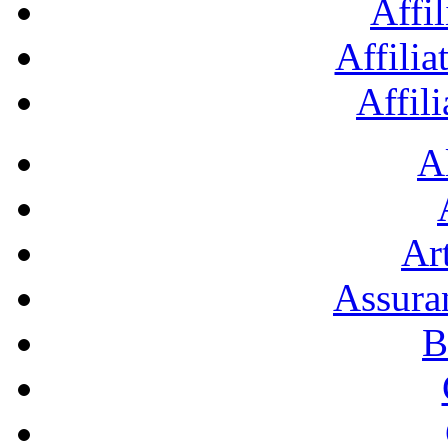
Affil
Affilia
Affil
A
Art
Assura
B