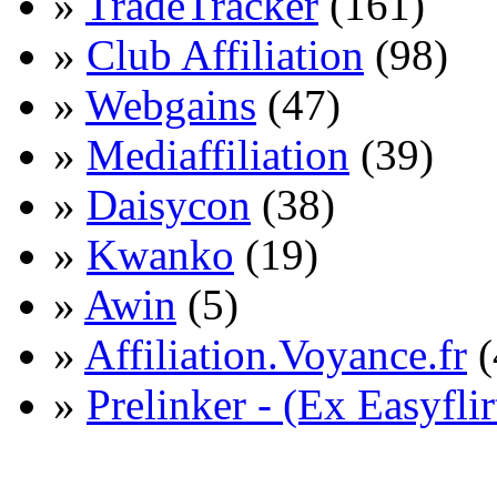
»
TradeTracker
(161)
»
Club Affiliation
(98)
»
Webgains
(47)
»
Mediaffiliation
(39)
»
Daisycon
(38)
»
Kwanko
(19)
»
Awin
(5)
»
Affiliation.Voyance.fr
(
»
Prelinker - (Ex Easyflir