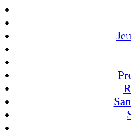
Je
Pr
R
San