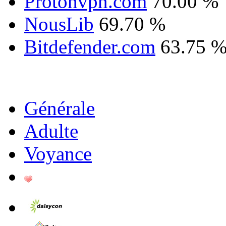
Protonvpn.com
70.00 %
NousLib
69.70 %
Bitdefender.com
63.75 
Générale
Adulte
Voyance