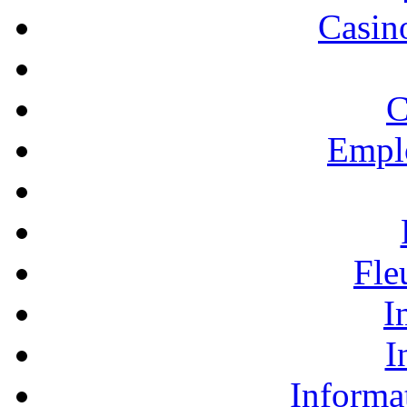
Casino
C
Empl
Fle
I
I
Informa