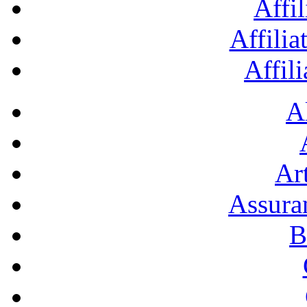
Affil
Affilia
Affil
A
Art
Assura
B