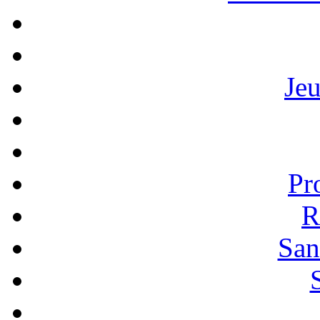
Je
Pr
R
San