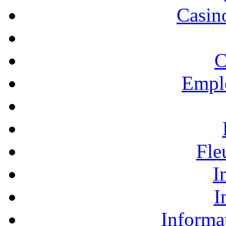
Casino
C
Empl
Fle
I
I
Informa