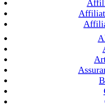
Affil
Affilia
Affil
A
Art
Assura
B