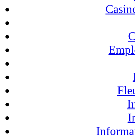
Casino
C
Empl
Fle
I
I
Informa