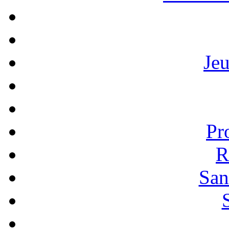
Je
Pr
R
San