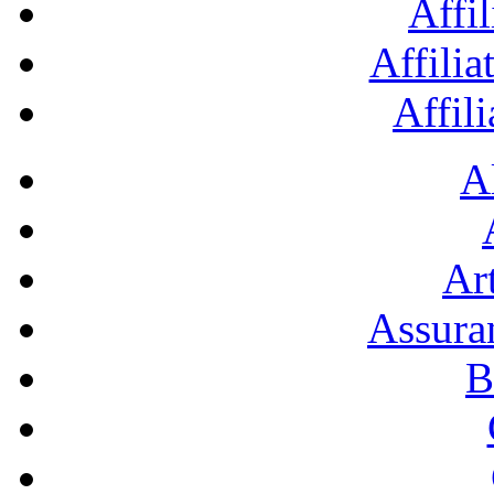
Affil
Affilia
Affil
A
Art
Assura
B