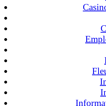
Casino
C
Empl
Fle
I
I
Informa