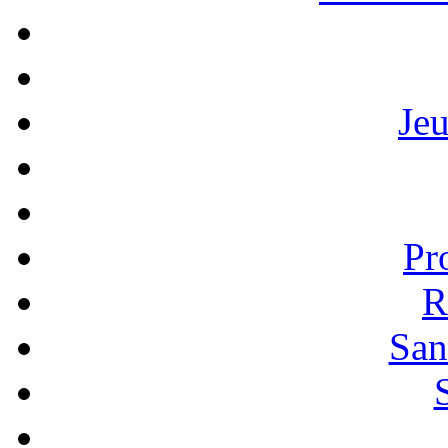
Je
Pr
R
San