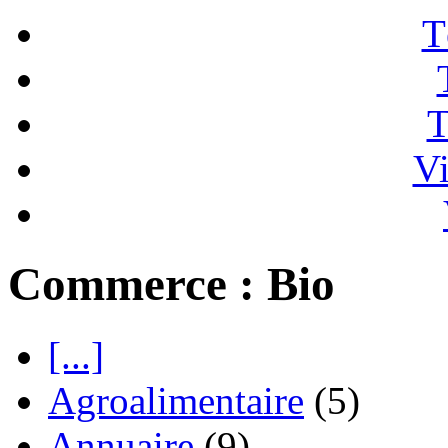
T
T
Vi
Commerce : Bio
[...]
Agroalimentaire
(5)
Annuaire
(9)