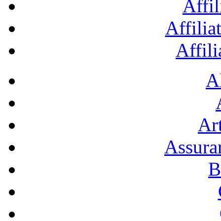
Affil
Affilia
Affil
A
Art
Assura
B