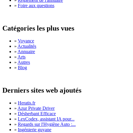
»
Règlement de l'annuaire
»
Foire aux questions
Catégories les plus vues
»
Voyance
»
Actualités
»
Annuaire
»
Arts
»
Autres
»
Blog
Derniers sites web ajoutés
»
Heratis.fr
»
Azur Private Driver
»
Désherbant Efficace
»
LexCodex, assistant IA pour...
»
Regards sur l'Hygiène Auto :...
»
Ingénierie guyane