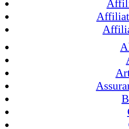
Affil
Affilia
Affil
A
Art
Assura
B