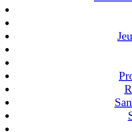
Je
Pr
R
San