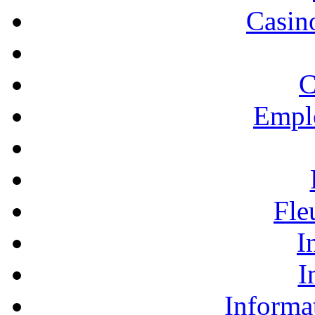
Casino
C
Empl
Fle
I
I
Informa