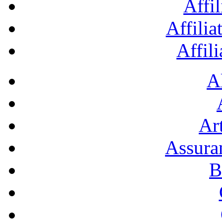
Affil
Affilia
Affil
A
Art
Assura
B