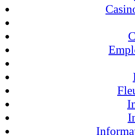
Casino
C
Empl
Fle
I
I
Informa