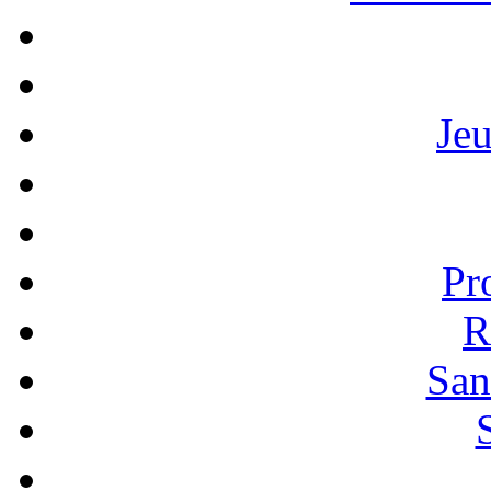
Je
Pr
R
San