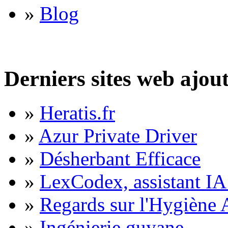
»
Blog
Derniers sites web ajou
»
Heratis.fr
»
Azur Private Driver
»
Désherbant Efficace
»
LexCodex, assistant IA 
»
Regards sur l'Hygiène A
»
Ingénierie guyane