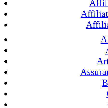
Affil
Affilia
Affil
A
Art
Assura
B