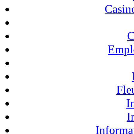
Casino
C
Empl
Fle
I
I
Informa