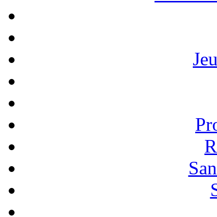
Je
Pr
R
San