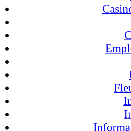
Casino
C
Empl
Fle
I
I
Informa