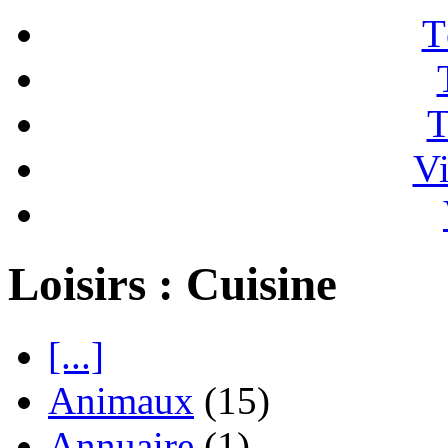
T
T
Vi
Loisirs : Cuisine
[...]
Animaux
(15)
Annuaire
(1)