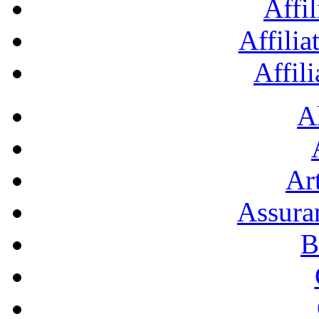
Affil
Affilia
Affil
A
Art
Assura
B