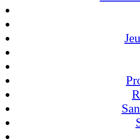
Je
Pr
R
San