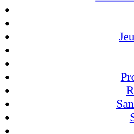
Je
Pr
R
San