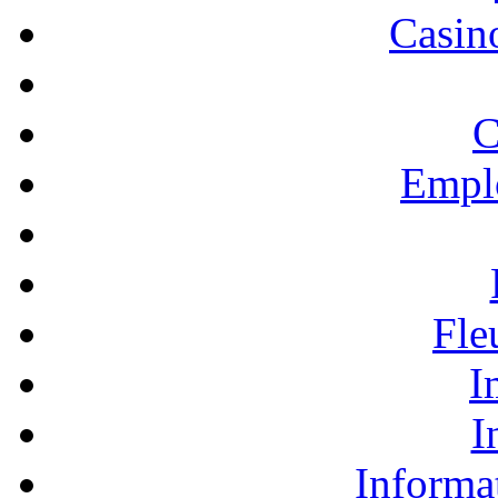
Casino
C
Empl
Fle
I
I
Informa