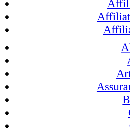
Affil
Affilia
Affil
A
Art
Assura
B