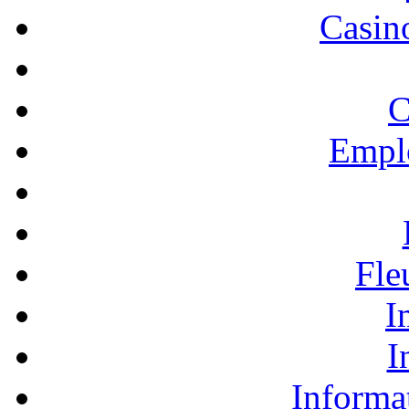
Casino
C
Empl
Fle
I
I
Informa