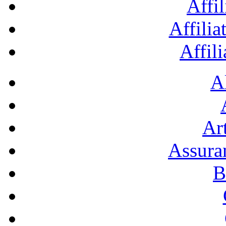
Affil
Affilia
Affil
A
Art
Assura
B