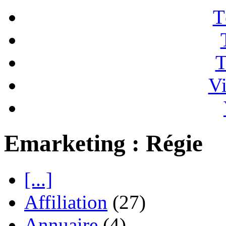
T
T
Vi
Emarketing : Régie
[...]
Affiliation
(27)
Annuaire
(4)