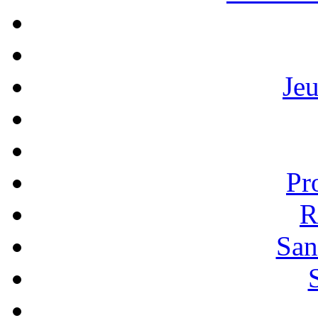
Je
Pr
R
San