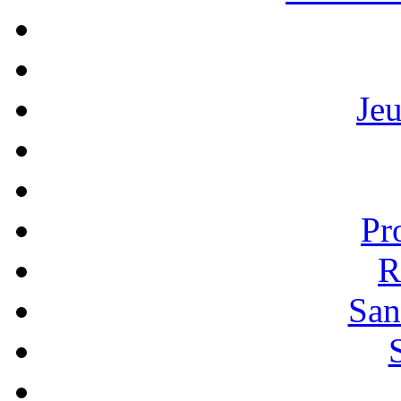
Je
Pr
R
San