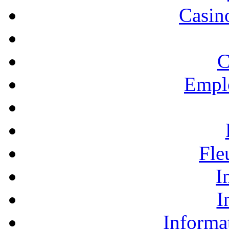
Casino
C
Empl
Fle
I
I
Informa