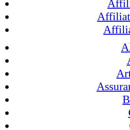
Affil
Affilia
Affil
A
Art
Assura
B