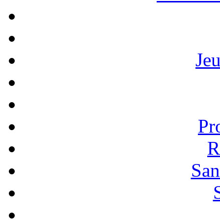
Je
Pr
R
San