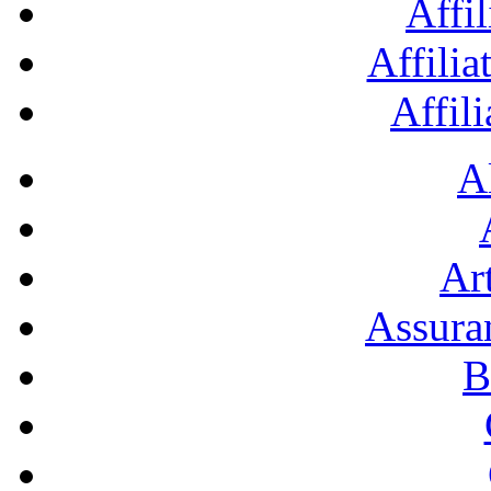
Affil
Affilia
Affil
A
Art
Assura
B