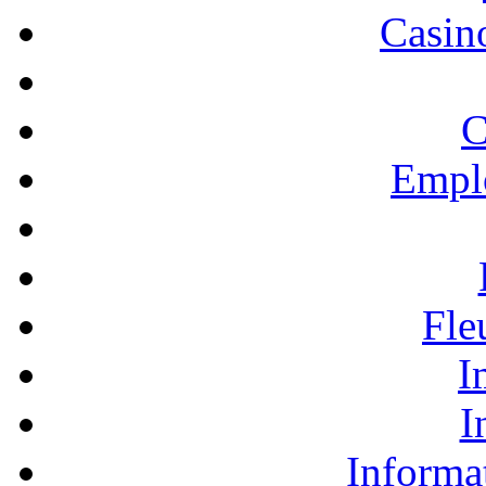
Casino
C
Empl
Fle
I
I
Informa