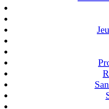
Je
Pr
R
San