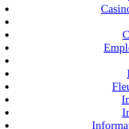
Casino
C
Empl
Fle
I
I
Informa