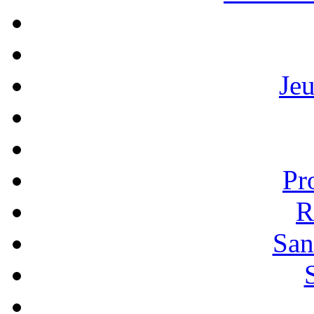
Je
Pr
R
San