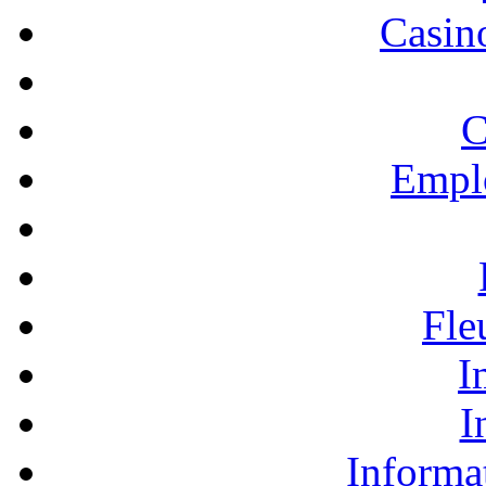
Casino
C
Empl
Fle
I
I
Informa