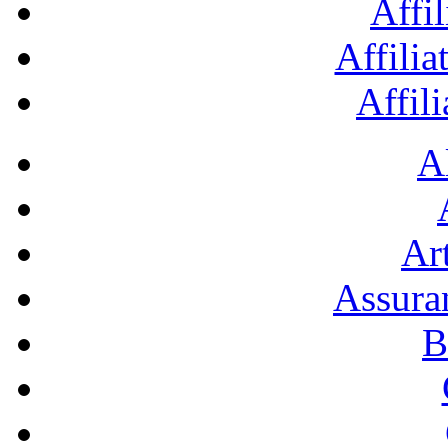
Affil
Affilia
Affil
A
Art
Assura
B