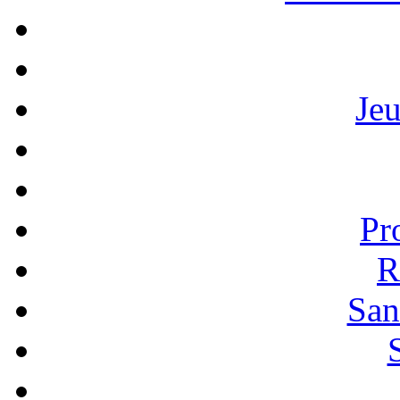
Je
Pr
R
San