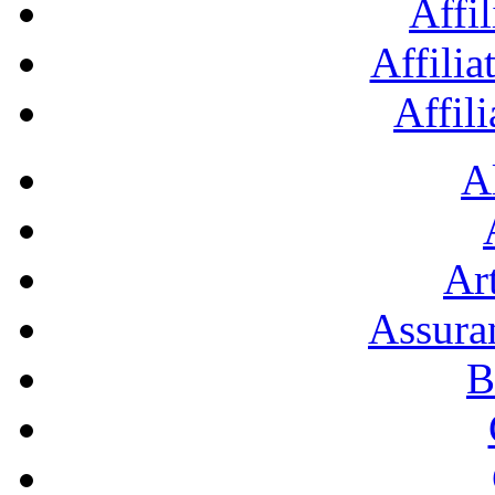
Affil
Affilia
Affil
A
Art
Assura
B