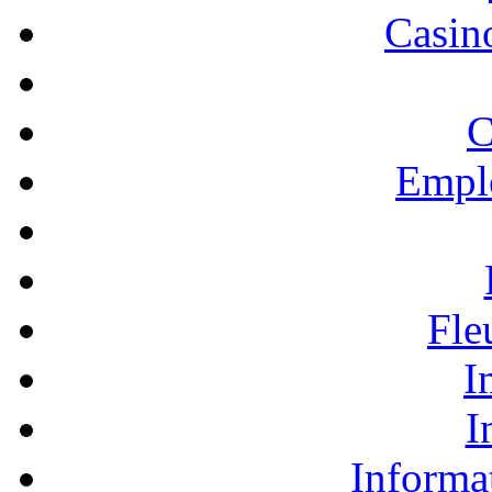
Casino
C
Empl
Fle
I
I
Informa