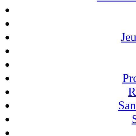
Je
Pr
R
San