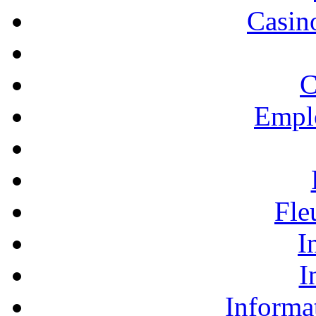
Casino
C
Empl
Fle
I
I
Informa