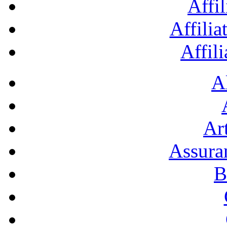
Affil
Affilia
Affil
A
Art
Assura
B