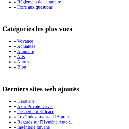
»
Règlement de l'annuaire
»
Foire aux questions
Catégories les plus vues
»
Voyance
»
Actualités
»
Annuaire
»
Arts
»
Autres
»
Blog
Derniers sites web ajoutés
»
Heratis.fr
»
Azur Private Driver
»
Désherbant Efficace
»
LexCodex, assistant IA pour...
»
Regards sur l'Hygiène Auto :...
»
Ingénierie guyane