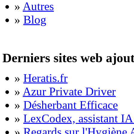
»
Autres
»
Blog
Derniers sites web ajou
»
Heratis.fr
»
Azur Private Driver
»
Désherbant Efficace
»
LexCodex, assistant IA 
»
Regards sur l'Hygiène A