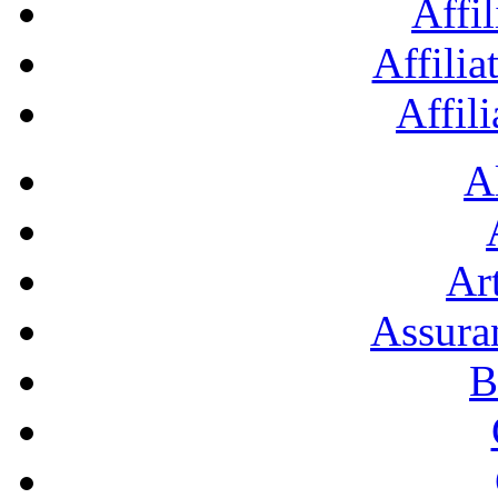
Affil
Affilia
Affil
A
Art
Assura
B