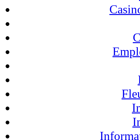
Casino
C
Empl
Fle
I
I
Informa