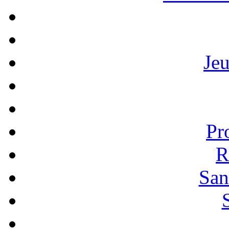
Je
Pr
R
San