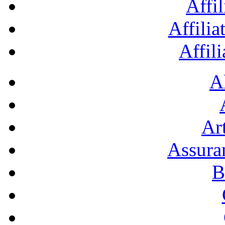
Affil
Affilia
Affil
A
Art
Assura
B