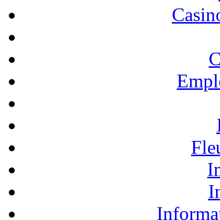
Casino
C
Empl
Fle
I
I
Informa