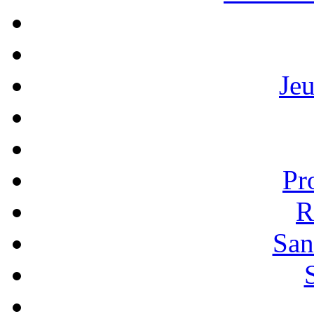
Je
Pr
R
San