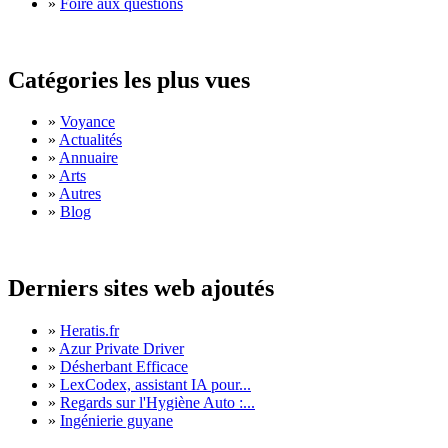
»
Foire aux questions
Catégories les plus vues
»
Voyance
»
Actualités
»
Annuaire
»
Arts
»
Autres
»
Blog
Derniers sites web ajoutés
»
Heratis.fr
»
Azur Private Driver
»
Désherbant Efficace
»
LexCodex, assistant IA pour...
»
Regards sur l'Hygiène Auto :...
»
Ingénierie guyane