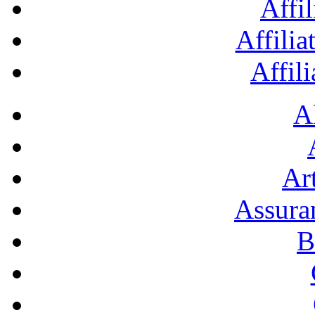
Affil
Affilia
Affil
A
Art
Assura
B