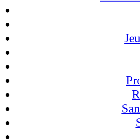
Je
Pr
R
San