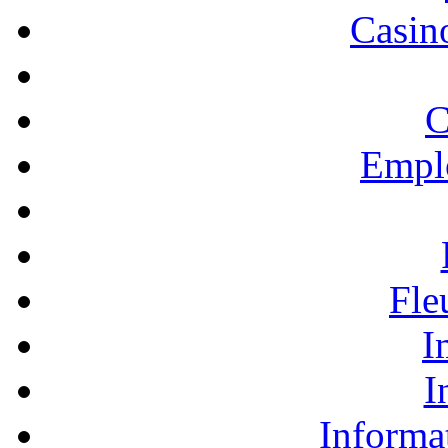
Casino
C
Empl
Fle
I
I
Informa