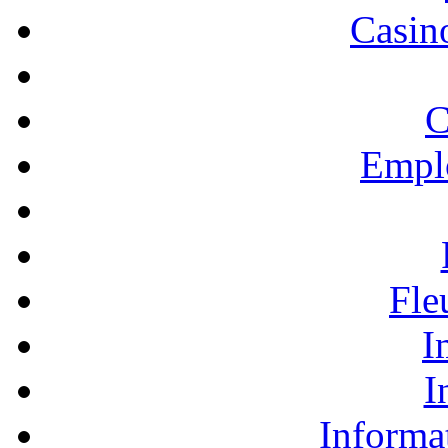
Casino
C
Empl
Fle
I
I
Informa