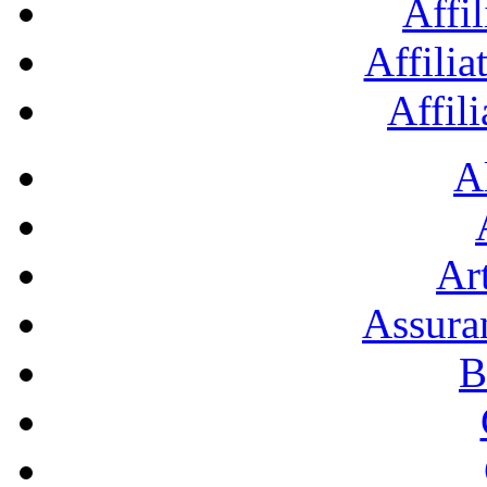
Affil
Affilia
Affil
A
Art
Assura
B