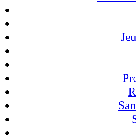
Je
Pr
R
San