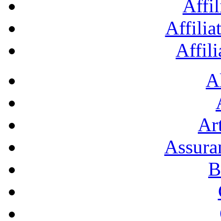
Affil
Affilia
Affil
A
Art
Assura
B