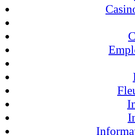
Casino
C
Empl
Fle
I
I
Informa