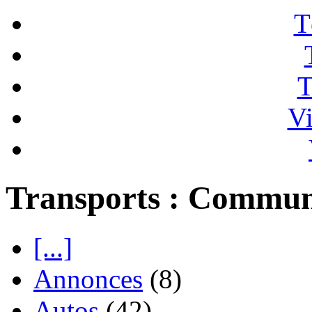
T
T
Vi
Transports : Commu
[...]
Annonces
(8)
Autos
(42)