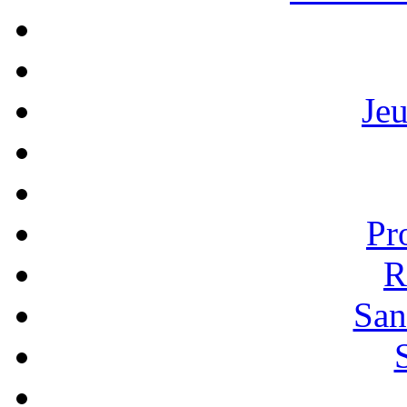
Je
Pr
R
San