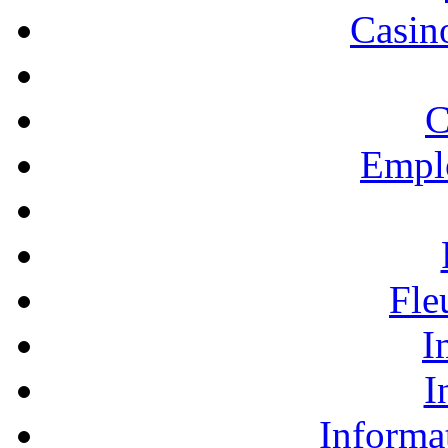
Casino
C
Empl
Fle
I
I
Informa