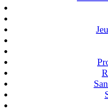
Je
Pr
R
San