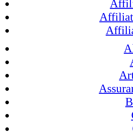
Affil
Affilia
Affil
A
Art
Assura
B