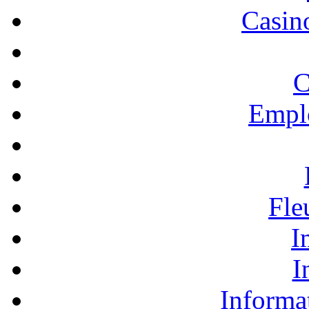
Casino
C
Empl
Fle
I
I
Informa