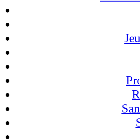
Je
Pr
R
San