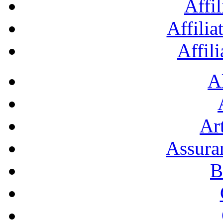
Affil
Affilia
Affil
A
Art
Assura
B