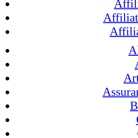
Affil
Affilia
Affil
A
Art
Assura
B