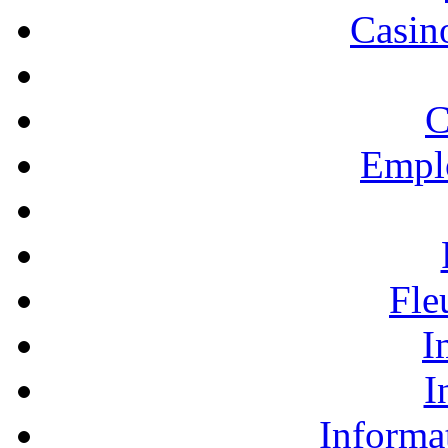
Casino
C
Empl
Fle
I
I
Informa