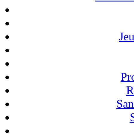
Je
Pr
R
San