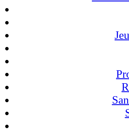
Je
Pr
R
San