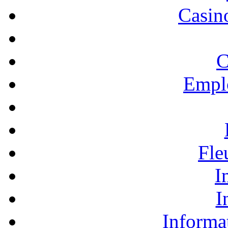
Casino
C
Empl
Fle
I
I
Informa