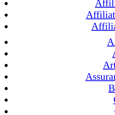
Affil
Affilia
Affil
A
Art
Assura
B