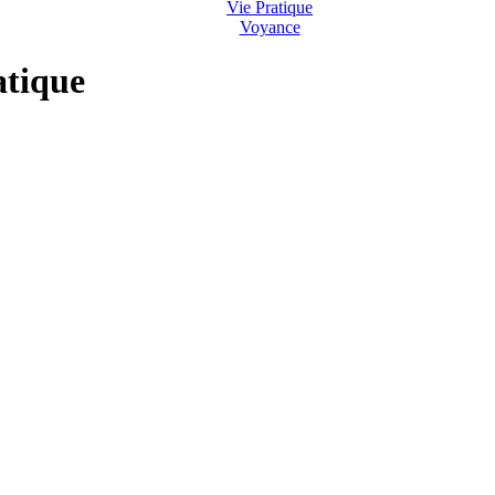
Vie Pratique
Voyance
atique