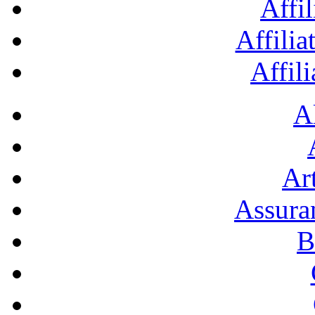
Affil
Affilia
Affil
A
Art
Assura
B