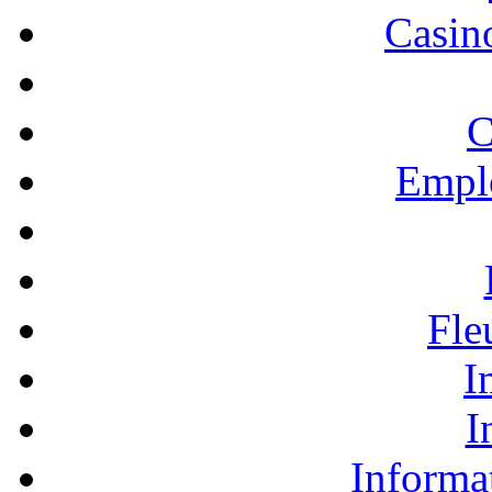
Casino
C
Empl
Fle
I
I
Informa