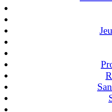
Je
Pr
R
San