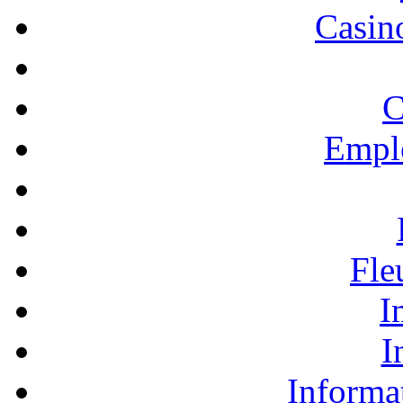
Casino
C
Empl
Fle
I
I
Informa