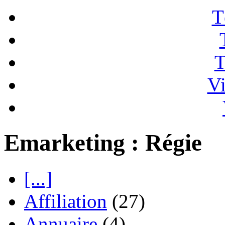
T
T
Vi
Emarketing : Régie
[...]
Affiliation
(27)
Annuaire
(4)