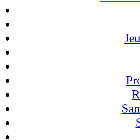
Je
Pr
R
San