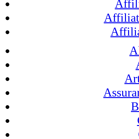
Affil
Affilia
Affil
A
Art
Assura
B