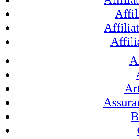
Affil
Affilia
Affil
A
Art
Assura
B