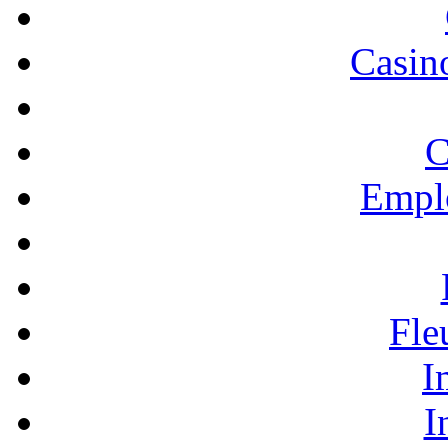
Casino
C
Empl
Fle
I
I