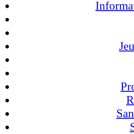
Informa
Je
Pr
R
San