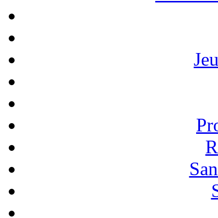
Je
Pr
R
San