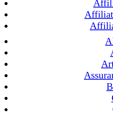
Affil
Affilia
Affil
A
Art
Assura
B