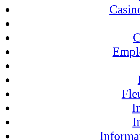
Casino
C
Empl
Fle
I
I
Informa