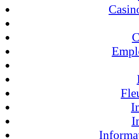
Casino
C
Empl
Fle
I
I
Informa