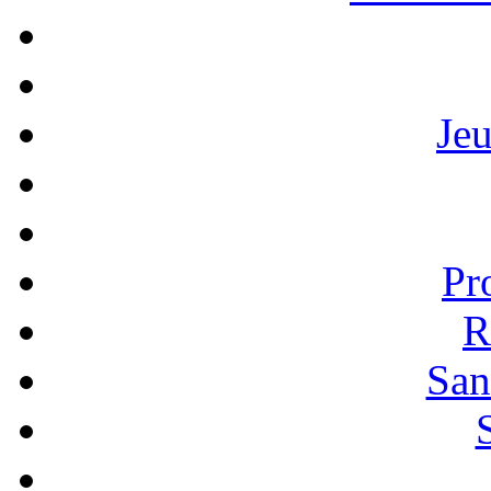
Je
Pr
R
San