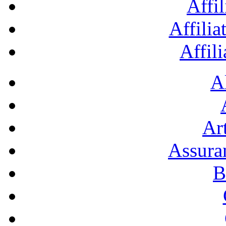
Affil
Affilia
Affil
A
Art
Assura
B