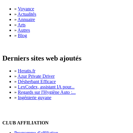
»
Voyance
»
Actualités
»
Annuaire
»
Arts
»
Autres
»
Blog
Derniers sites web ajoutés
»
Heratis.fr
»
Azur Private Driver
»
Désherbant Efficace
»
LexCodex, assistant IA pour...
»
Regards sur l'Hygiène Auto :...
»
Ingénierie guyane
CLUB AFFILIATION
Programme d'affiliation