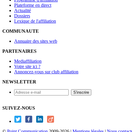
Plateforme en direct
Actualité
Dossiers
Lexique de l'affiliation
COMMUNAUTE
Annuaire des sites web
PARTENAIRES
Mediaffiliation
Votre site ici ?
Annoncez-vous sur club affiliation
NEWSLETTER
SUIVEZ-NOUS
©
Point Communication
2009-2026 |
Mentions légales
|
Nous contact