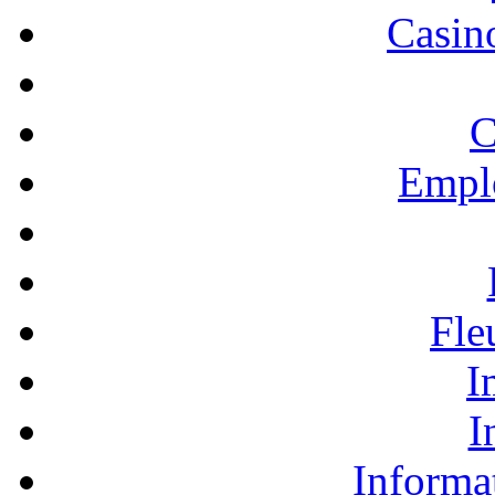
Casino
C
Empl
Fle
I
I
Informa