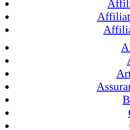
Affil
Affilia
Affil
A
Art
Assura
B