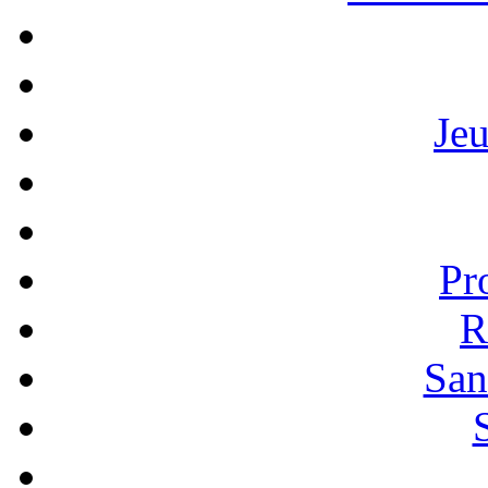
Je
Pr
R
San