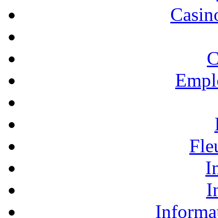
Casino
C
Empl
Fle
I
I
Informa