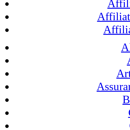
Affil
Affilia
Affil
A
Art
Assura
B