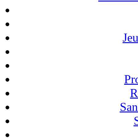
Je
Pr
R
San