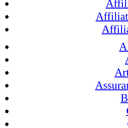
Affil
Affilia
Affil
A
Art
Assura
B