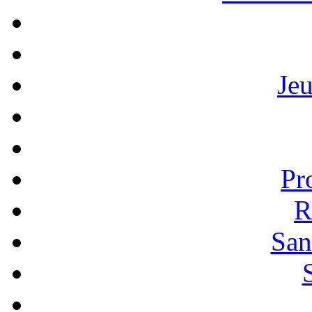
Je
Pr
R
San