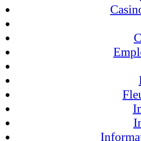
Casino
C
Empl
Fle
I
I
Informa