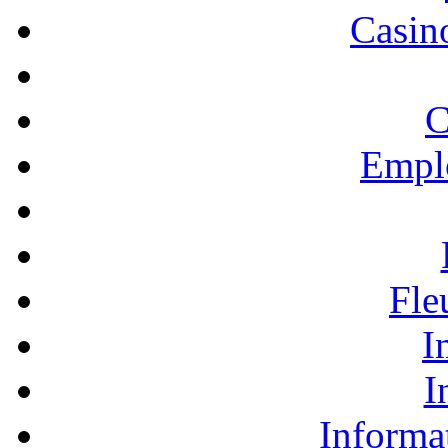
Casino
C
Empl
Fle
I
I
Informa