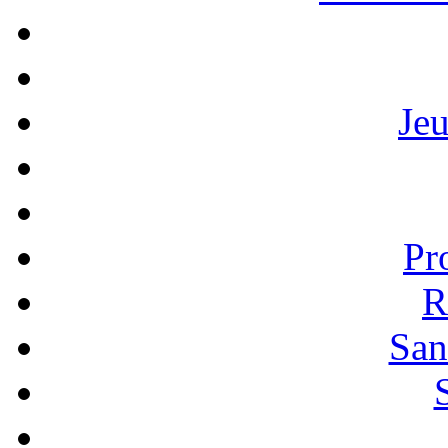
Je
Pr
R
San