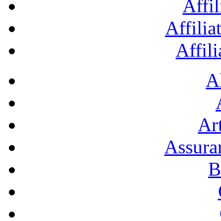
Affil
Affilia
Affil
A
Art
Assura
B