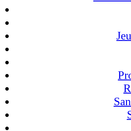
Je
Pr
R
San