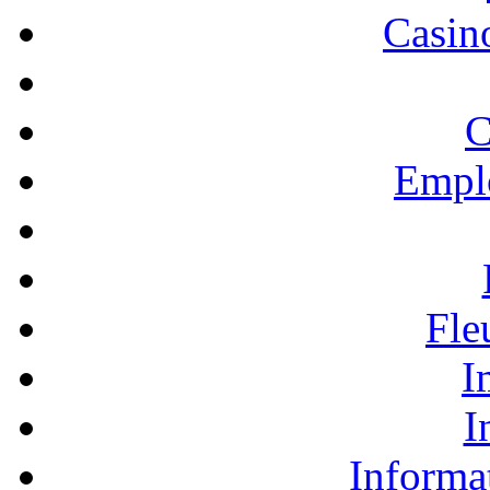
Casino
C
Empl
Fle
I
I
Informa