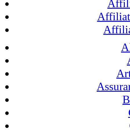
Affil
Affilia
Affil
A
Art
Assura
B