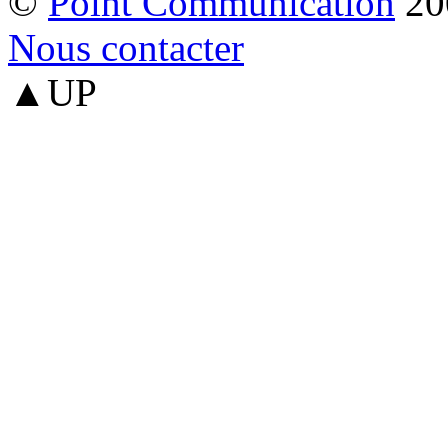
©
Point Communication
20
Nous contacter
▲UP