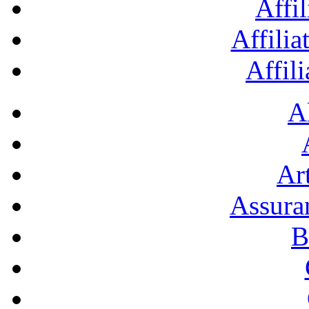
Affil
Affilia
Affil
A
Art
Assura
B