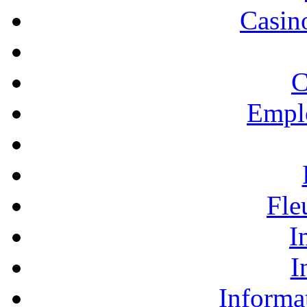
Casino
C
Empl
Fle
I
I
Informa