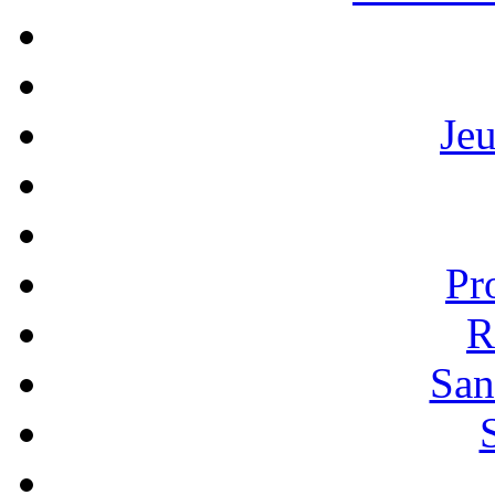
Je
Pr
R
San