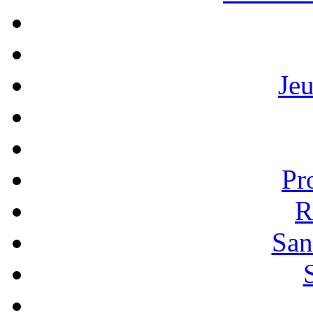
Je
Pr
R
San