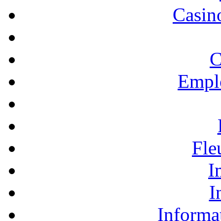
Casino
C
Empl
Fle
I
I
Informa