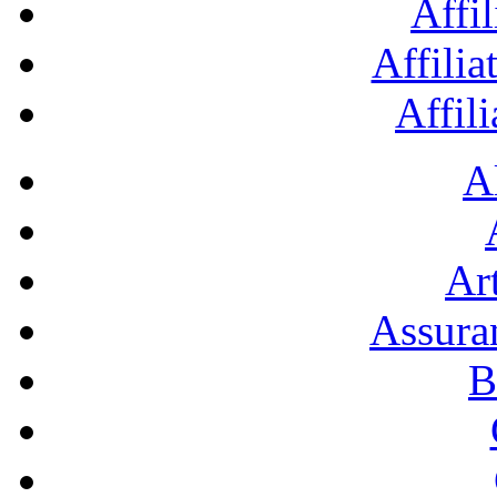
Affil
Affilia
Affil
A
Art
Assura
B