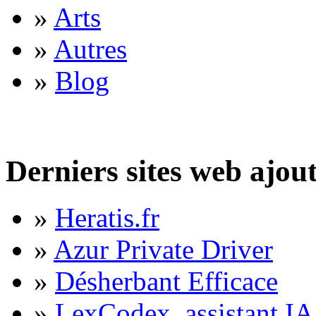
»
Arts
»
Autres
»
Blog
Derniers sites web ajou
»
Heratis.fr
»
Azur Private Driver
»
Désherbant Efficace
»
LexCodex, assistant IA 