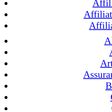
Affil
Affilia
Affil
A
Art
Assura
B