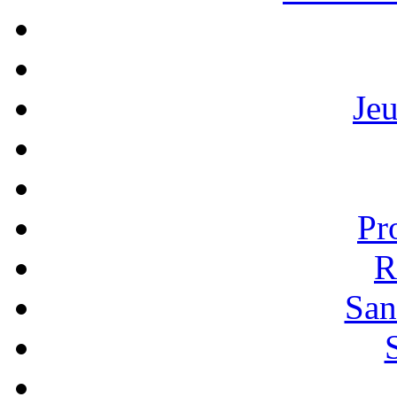
Je
Pr
R
San