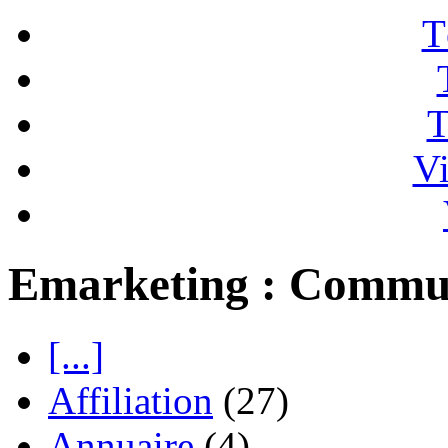
T
T
Vi
Emarketing : Commu
[...]
Affiliation
(27)
Annuaire
(4)