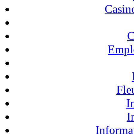
Casino
C
Empl
Fle
I
I
Informa