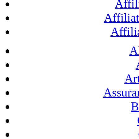
Affil
Affilia
Affil
A
Art
Assura
B