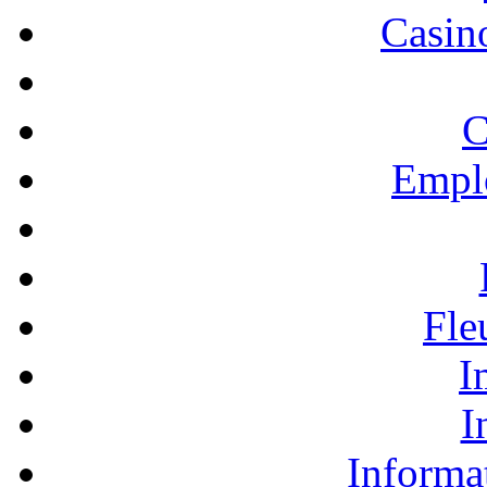
Casino
C
Empl
Fle
I
I
Informa