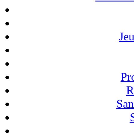
Je
Pr
R
San